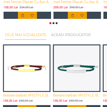
Inel Femei Placat Cu Aur Alb Elemente Sw Infinity
Inel Femei Placat Cu Aur Alb Elemente Sw Spring
158,00 Lei
209,00 Lei
1
234,00 Lei
299,00 Lei
CELE MAI VIZUALIZATE
ACEASI PRODUCATOR
Bratara barbati MYSTYLE Belive satin impletit
Bratara barbati MYSTYLE Belive satin impletit
139,00 Lei
139,00 Lei
1
249,00 Lei
249,00 Lei