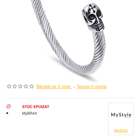
Bazată pe 0 note.
-
Spune-ţi opinia
Stoc:
STOC EPUIZAT
Model:
MyBR44
MyStyle