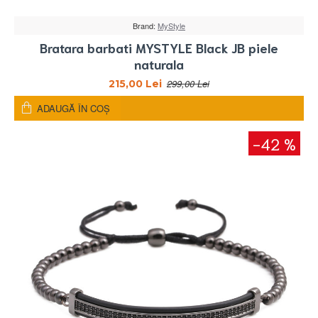
Brand:
MyStyle
Bratara barbati MYSTYLE Black JB piele
naturala
299,00 Lei
215,00 Lei
ADAUGĂ ÎN COŞ
-42 %