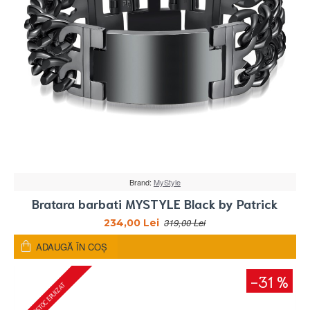
Brand:
MyStyle
Bratara barbati MYSTYLE Black by Patrick
319,00 Lei
234,00 Lei
ADAUGĂ ÎN COŞ
-31 %
STOC EPUIZAT