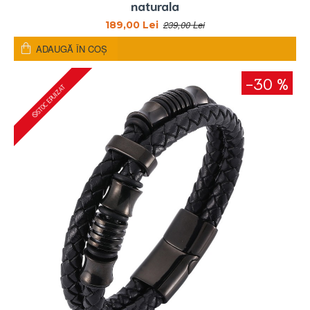
naturala
239,00 Lei
189,00 Lei
ADAUGĂ ÎN COŞ
-30 %
STOC EPUIZAT