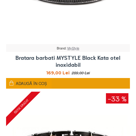
Brand:
MyStyle
Bratara barbati MYSTYLE Black Kata otel
inoxidabil
289,00 Lei
169,00 Lei
ADAUGĂ ÎN COŞ
-33 %
STOC EPUIZAT