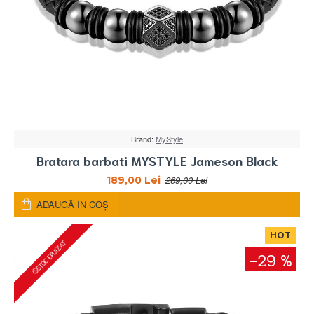
Brand:
MyStyle
Bratara barbati MYSTYLE Jameson Black
269,00 Lei
189,00 Lei
ADAUGĂ ÎN COŞ
HOT
STOC EPUIZAT
-29 %