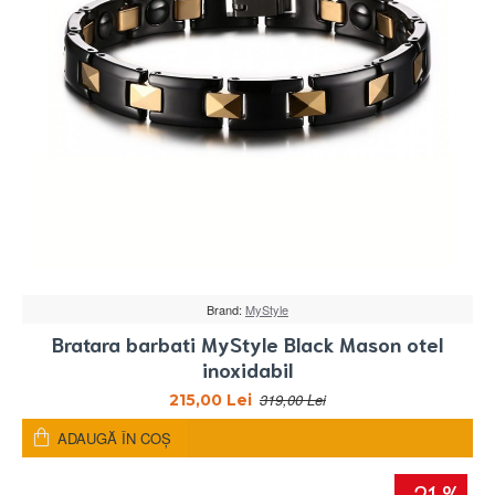
Brand:
MyStyle
Bratara barbati MyStyle Black Mason otel
inoxidabil
319,00 Lei
215,00 Lei
ADAUGĂ ÎN COŞ
-21 %