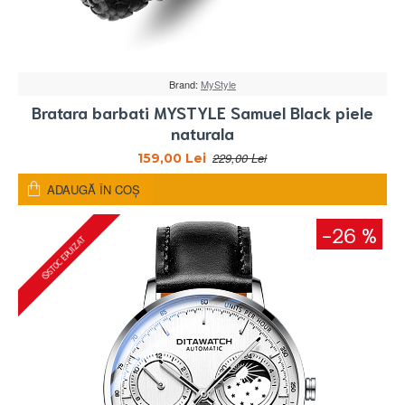
Brand:
MyStyle
Bratara barbati MYSTYLE Samuel Black piele
naturala
229,00 Lei
159,00 Lei
ADAUGĂ ÎN COŞ
-26 %
STOC EPUIZAT