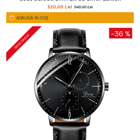
549,00 Lei
320,00 Lei
ADAUGĂ ÎN COŞ
-36 %
STOC EPUIZAT