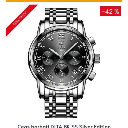
-42 %
STOC EPUIZAT
Ceas barbati DITA BK SS Silver Edition