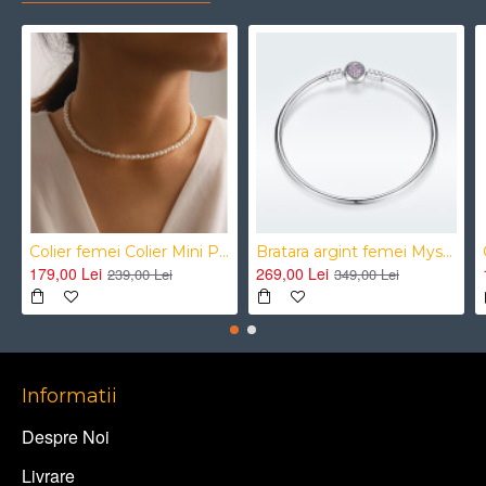
Colier femei Colier Mini Perle Choker
Bratara argint femei Mystyle Heart Bracelet tip Pandora
179,00 Lei
269,00 Lei
239,00 Lei
349,00 Lei
Informatii
Despre Noi
Livrare