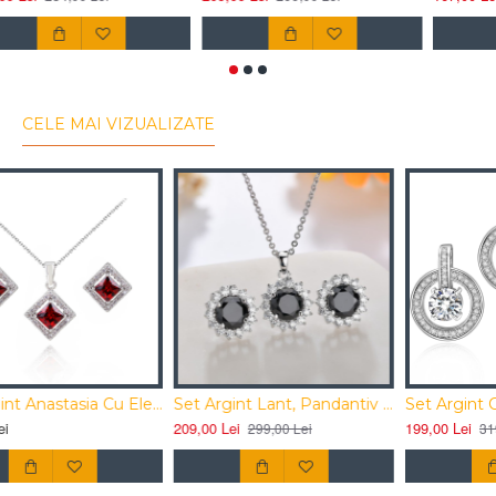
CELE MAI VIZUALIZATE
Set Argint Anastasia Cu Elemente Swarovski Rosu Passion
Set Argint Lant, Pandantiv Si Cercei Cu Elemente Swarovski Drops Circle Onyx Black
249,00 Lei
209,00 Lei
1
299,00 Lei