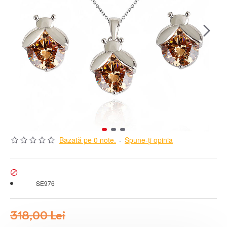
Bazată pe 0 note.
-
Spune-ţi opinia
Stoc:
Model:
SE976
318,00 Lei