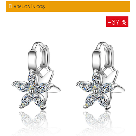
ADAUGĂ ÎN COŞ
-37 %