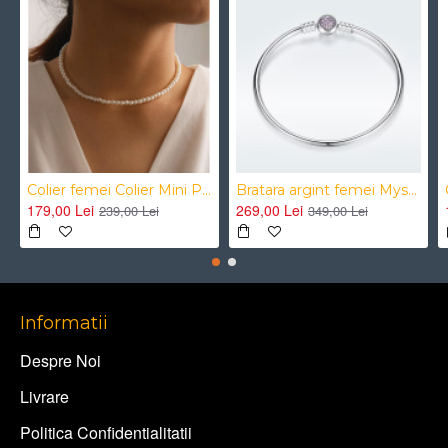
Colier femei Colier Mini Perle Choker
Bratara argint femei Mystyle Heart Bracelet tip Pandora
179,00 Lei
269,00 Lei
239,00 Lei
349,00 Lei
Informatii
Despre Noi
Livrare
Politica Confidentialitatii