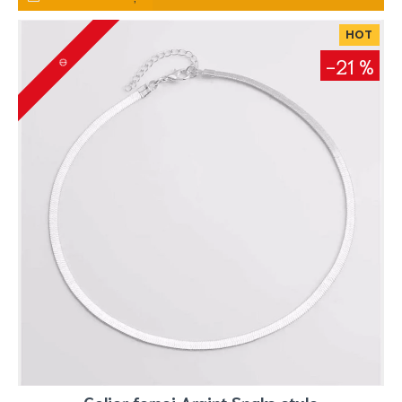
HOT
-21 %
Colier femei Argint Snake style