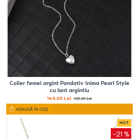
Colier femei argint Pandativ Inima Pearl Style
cu lant argintiu
189,00 Lei
149,00 Lei
ADAUGĂ ÎN COŞ
HOT
-21 %