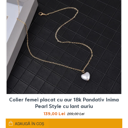
Colier femei placat cu aur 18k Pandativ Inima
Pearl Style cu lant auriu
209,00 Lei
139,00 Lei
ADAUGĂ ÎN COŞ