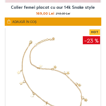
Colier femei placat cu aur 14k Snake style
219,00 Lei
169,00 Lei
ADAUGĂ ÎN COŞ
HOT
-23 %