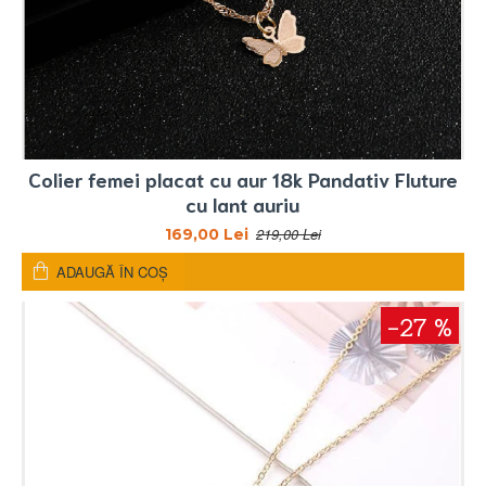
Colier femei placat cu aur 18k Pandativ Fluture
cu lant auriu
219,00 Lei
169,00 Lei
ADAUGĂ ÎN COŞ
-27 %