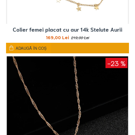
Colier femei placat cu aur 14k Stelute Aurii
219,00 Lei
169,00 Lei
ADAUGĂ ÎN COŞ
-23 %