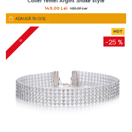
189,00 Lei
149,00 Lei
ADAUGĂ ÎN COŞ
HOT
-25 %