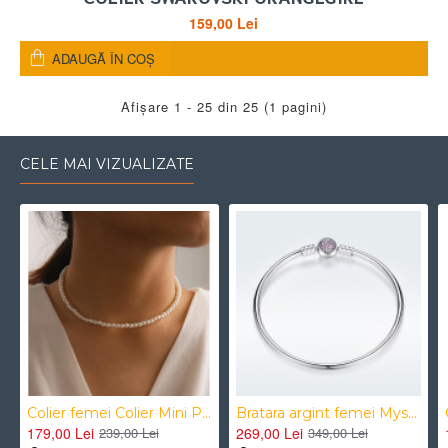
159,00 Lei
ADAUGĂ ÎN COŞ
Afişare 1 - 25 din 25 (1 pagini)
CELE MAI VIZUALIZATE
Colier femei Colier Mini Perle Choker
Bratara argint femei Mystyle Heart Bracelet tip Pandora
179,00 Lei
269,00 Lei
239,00 Lei
349,00 Lei